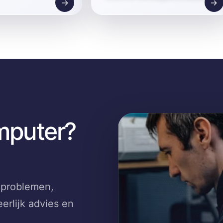
→
→
mputer?
-problemen,
erlijk advies en