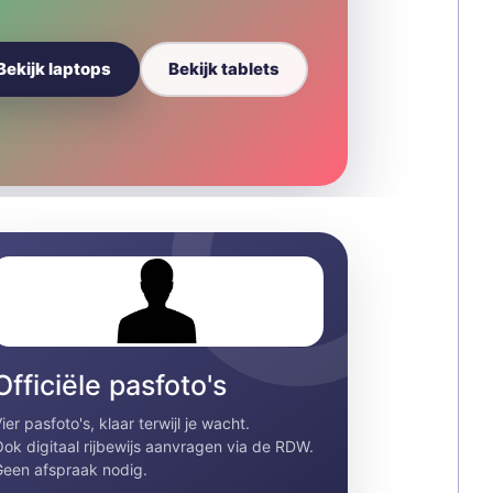
Bekijk laptops
Bekijk tablets
Officiële pasfoto's
ier pasfoto's, klaar terwijl je wacht.
ok digitaal rijbewijs aanvragen via de RDW.
een afspraak nodig.