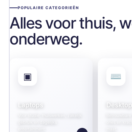
POPULAIRE CATEGORIEËN
Alles voor thuis, 
onderweg.
▣
⌨
Laptops
Desktop
Voor studie, thuiswerken, zakelijk
Betrouwbare 
gebruik en dagelijks
ones en krac
entertainment.
maat.