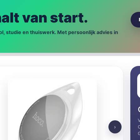
alt van start.
l, studie en thuiswerk. Met persoonlijk advies in
V
›
O
G