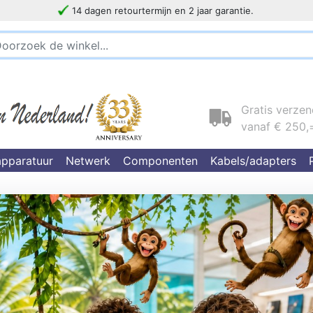
Klantbeoordelingen 4.9/5
!!!!! LET OP!!! WIJ ZIJN VERHUISD !!!!!
Gratis verze
vanaf € 250,
pparatuur
Netwerk
Componenten
Kabels/adapters