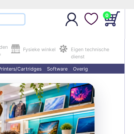
0
nden
Fysieke winkel
Eigen technische
=
dienst
Printers/Cartridges
Software
Overig