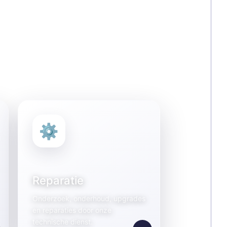
⚙
Reparatie
Onderzoek, onderhoud, upgrades
en reparaties door onze
technische dienst.