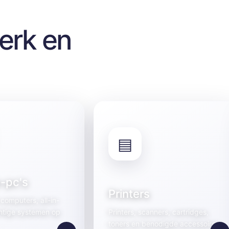
werk en
▤
-pc's
Printers
computers, all-in-
htige systemen op
Printers, scanners, cartridges,
toners en benodigde accessoires.