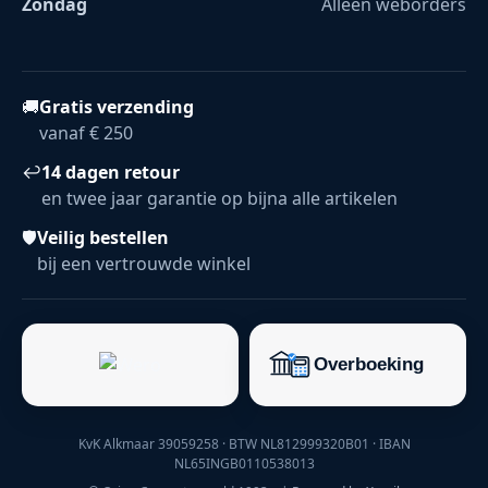
Zondag
Alleen weborders
🚚
Gratis verzending
vanaf € 250
↩
14 dagen retour
en twee jaar garantie op bijna alle artikelen
🛡
Veilig bestellen
bij een vertrouwde winkel
KvK Alkmaar 39059258 · BTW NL812999320B01 · IBAN
NL65INGB0110538013