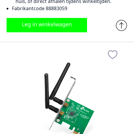
huis, of direct afhalen tijdens winkeltijden.
Fabrikantcode 88883059
Leg in winkelwagen